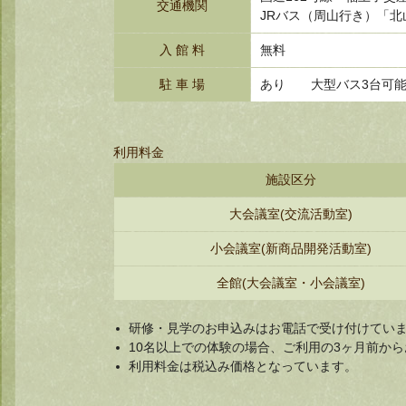
交通機関
JRバス（周山行き）「
入 館 料
無料
駐 車 場
あり 大型バス3台
利用料金
施設区分
大会議室(交流活動室)
小会議室(新商品開発活動室)
全館(大会議室・小会議室)
研修・見学のお申込みはお電話で受け付けてい
10名以上での体験の場合、ご利用の3ヶ月前か
利用料金は税込み価格となっています。