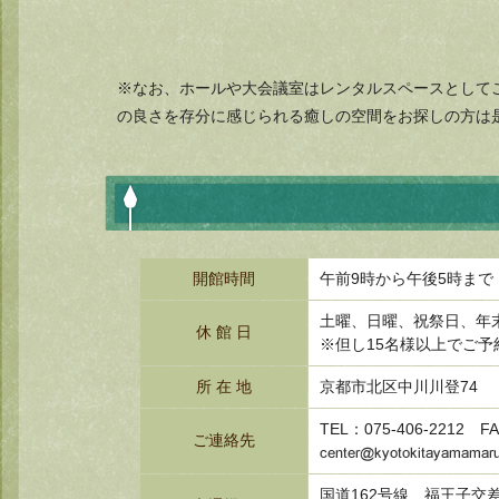
※なお、ホールや大会議室はレンタルスペースとして
の良さを存分に感じられる癒しの空間をお探しの方は
開館時間
午前9時から午後5時まで
土曜、日曜、祝祭日、年末
休 館 日
※但し15名様以上でご
所 在 地
京都市北区中川川登74
TEL：075‐406‐2212 FA
ご連絡先
国道162号線 福王子交