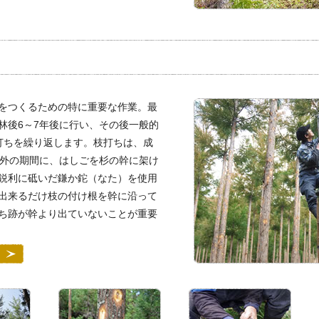
をつくるための特に重要な作業。最
林後6～7年後に行い、その後一般的
打ちを繰り返します。枝打ちは、成
以外の期間に、はしごを杉の幹に架け
鋭利に砥いだ鎌か鉈（なた）を使用
出来るだけ枝の付け根を幹に沿って
ち跡が幹より出ていないことが重要