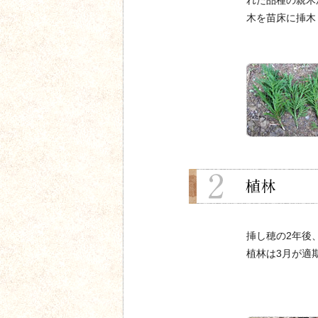
れた品種の親木
木を苗床に挿木
挿し穂の2年後
植林は3月が適