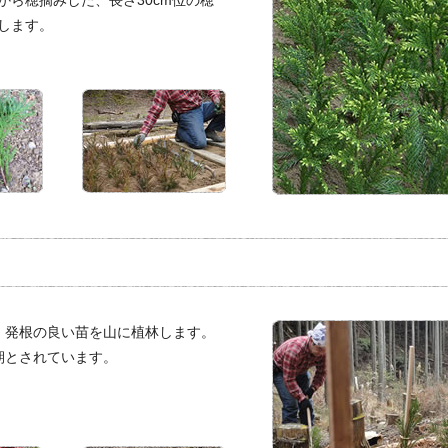
から穂摘みした、長さ30cm位の穂
します。
、発根の良い苗を山に植林します。
期とされています。