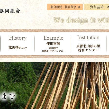
北山杉story
使用事例～北山杉
京都北山杉の里総
で、世界をデザイ
合センター
ンする～