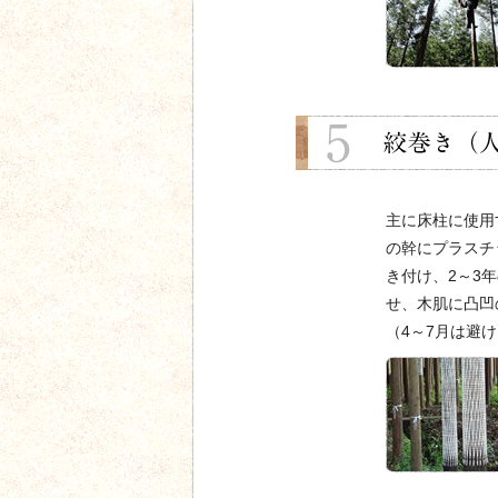
主に床柱に使用
の幹にプラスチ
き付け、2～3
せ、木肌に凸凹
（4～7月は避