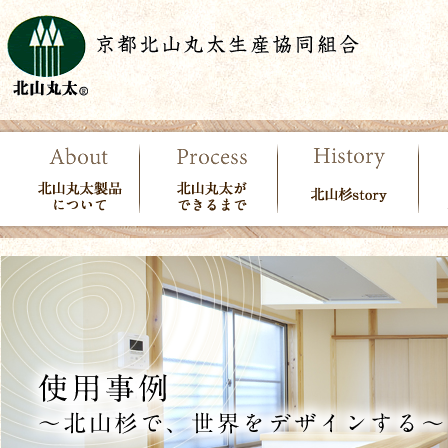
北山丸太製品につい
北山丸太ができる
北山杉story
使
て
まで
で
ン