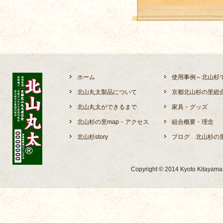
2024年12月3日
2024年10月17
2024年9月9日
2024年8月8日
るワークショ
ホーム
使用事例～北山杉
2023年10月6日
北山丸太製品について
京都北山杉の里総
北山丸太ができるまで
家具・グッズ
北山杉の里map・アクセス
組合概要・理念
北山杉story
ブログ 北山杉の
Copyright © 2014 Kyoto Kitayama