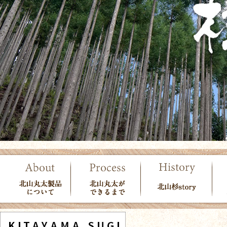
北山丸太製品につい
北山丸太ができる
北山杉story
使