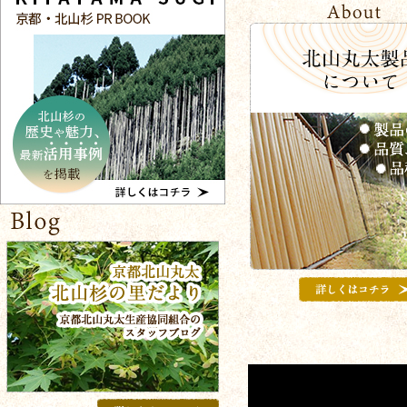
て
まで
で
ン