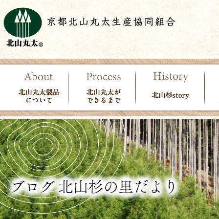
北山丸太製品につい
北山丸太ができる
北山杉story
使
て
まで
で
ン