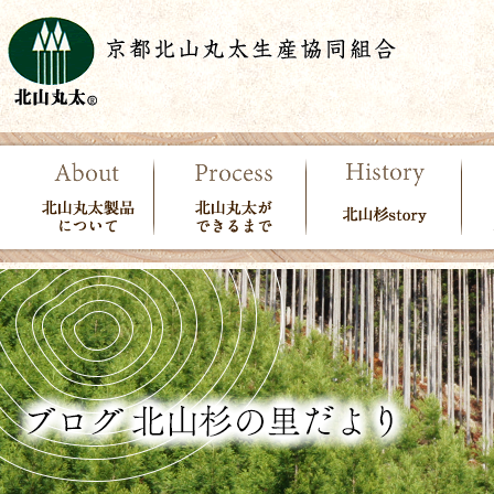
北山丸太製品につい
北山丸太ができる
北山杉story
使
て
まで
で
ン