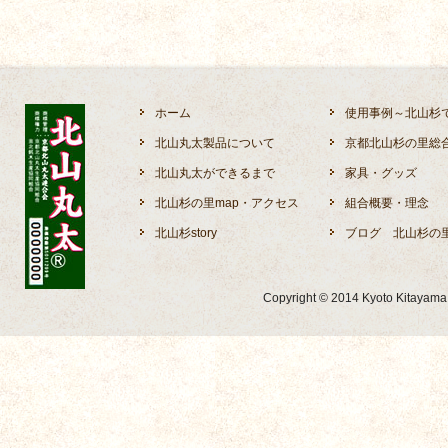
ホーム
使用事例～北山杉
北山丸太製品について
京都北山杉の里総
北山丸太ができるまで
家具・グッズ
北山杉の里map・アクセス
組合概要・理念
北山杉story
ブログ 北山杉の
Copyright © 2014 Kyoto Kitayama