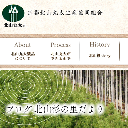
北山丸太製品につい
北山丸太ができる
北山杉story
使
て
まで
で
ン