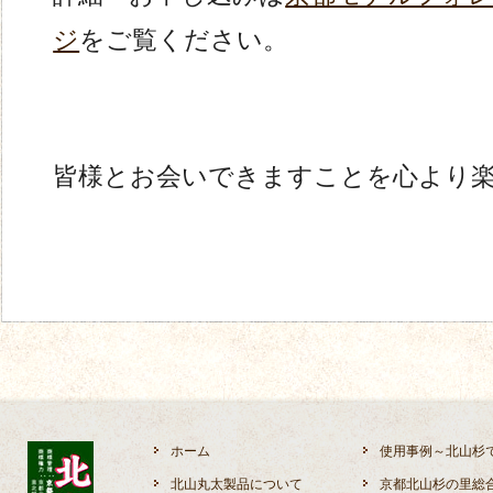
ジ
をご覧ください。
皆様とお会いできますことを心より
ホーム
使用事例～北山杉
北山丸太製品について
京都北山杉の里総